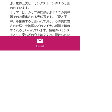
ぶ、世界三大ヒーリングストーンの１つと言
われています。
ラリマーは、カリブ海に浮かぶドミニカ共和
国でのみ産出される天然石です。『愛と平
和』を象徴すると言われており、心の奥に隠
された怒りや嫉妬などのマイナス感情を鎮め
てくれるといわれています。情緒のバランス
をとり、安らぎの心をはぐくみ、避けられな
いストレスさえも軽減してくれます。それに
より悲観的な考えを退け、前に向かって進む
Email
ポジティブさをもたらしてくれるでしょう。
安らぎと調和の波動で満たしてくれるので、
ラリマーを身につけていると、静かで落ち着
いた、人を寄せつけやすい雰囲気をかもし出
すといわれています。
Details
サイズの測り方
紙、又はひもを切ります。
長さはA4縦あれば十分。
切ったものを腕にごく軽く巻きます。長さを
御守り追加
ものさし等で測ってください。その長さプラ