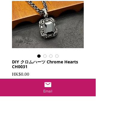
DIY クロムハーツ Chrome Hearts
CH0031
価
HK$0.00
格
カートに追加する
Email
御守り追加