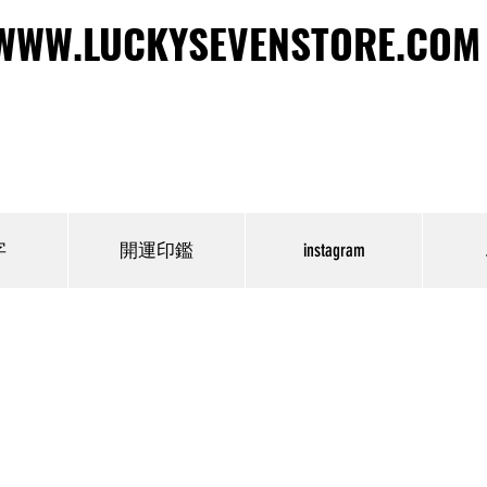
WWW.LUCKYSEVENSTORE.COM
WWW.LUCKYSEVENSTORE.COM
字
開運印鑑
instagram