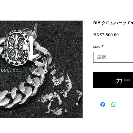
DIY クロムハーツ Chr
価
HK$7,800.00
格
size
*
選択
カー