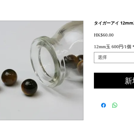
タイガーアイ 12mm玉
價
HK$60.00
格
12mm玉 600円/1個
選擇
新