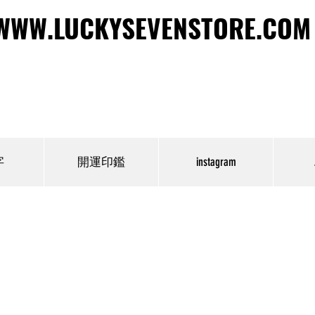
WWW.LUCKYSEVENSTORE.COM
WWW.LUCKYSEVENSTORE.COM
字
開運印鑑
instagram