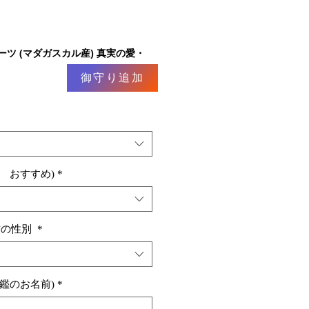
ーツ (マダガスカル産) 真実の愛・
御守り追加
 おすすめ)
*
方の性別
*
印鑑のお名前)
*