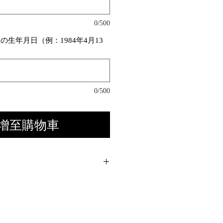
0/500
生年月日（例：1984年4月13
0/500
增至購物車
ース番号ご指定ください↑↑
います(約1週間でお届け)