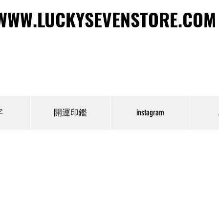
WWW.LUCKYSEVENSTORE.COM
WWW.LUCKYSEVENSTORE.COM
字
開運印鑑
instagram