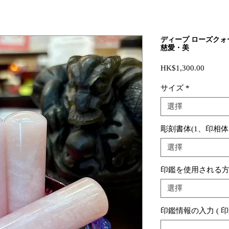
ディープ ローズクォ
慈愛・美
價
HK$1,300.00
格
サイズ
*
選擇
彫刻書体(1、印相体
選擇
印鑑を使用される
選擇
印鑑情報の入力 ( 