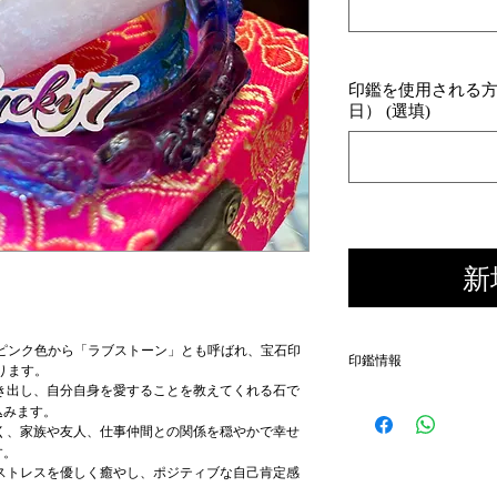
印鑑を使用される方の
日） (選填)
新
ピンク色から「ラブストーン」とも呼ばれ、宝石印
印鑑情報
ります。
き出し、自分自身を愛することを教えてくれる石で
↑↑印鑑のお名前・印鑑ケ
込みます。
く、家族や友人、仕事仲間との関係を穏やかで幸せ
す。
■オーダーメイド品でござ
ストレスを優しく癒やし、ポジティブな自己肯定感
■実印・銀行印・認印