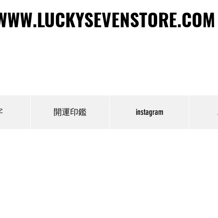
WWW.LUCKYSEVENSTORE.COM
WWW.LUCKYSEVENSTORE.COM
字
開運印鑑
instagram