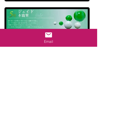
Email
ブレスレット
© 2013 ―2026 by LUCKY 7. All rights reserved.
正宗風水花文字,吉相開運印鑑專門店,