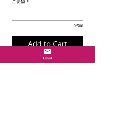
ご要望
*
0/500
Add to Cart
Email
飾るだけで運気が好転!人気の「風水花文
字」 です。名前や、好きなことばなど、何
でも構いません。
写真サンプルは「久美子」と描かれていま
す。
Details
■オーダーメイド品でございます(約1週間で
お届け)
■文字数:1～3文字の花文字を描くことができ
ます
■額サイズ:206×155mm