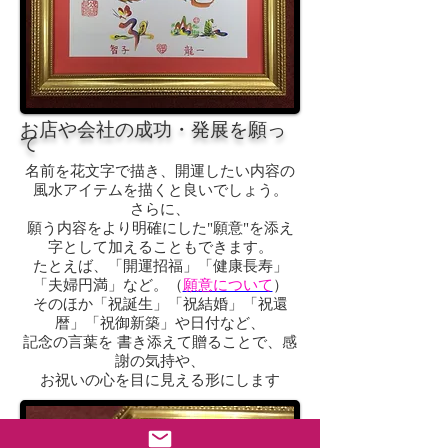
お店や会社の成功・発展を願っ
て
名前を花文字で描き、開運したい内容の
風水アイテムを描くと良いでしょう。
さらに、
願う内容をより明確にした"願意"を添え
字として加えることもできます。
たとえば、「開運招福」「健康長寿」
「夫婦円満」など。（
願意について
）
そのほか「祝誕生」「祝結婚」「祝還
暦」「祝御新築」や日付など、
記念の言葉を 書き添えて贈ることで、感
謝の気持や、
お祝いの心を目に見える形にします