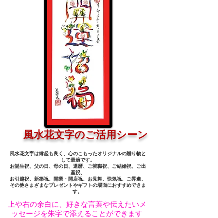
風水花文字のご活用シーン
風水花文字は縁起も良く、心のこもったオリジナルの贈り物と
して最適です。
お誕生祝、父の日、母の日、還暦、ご就職祝、ご結婚祝、ご出
産祝、
お引越祝、新築祝、開業・開店祝、お見舞、快気祝、ご昇進、
その他さまざまなプレゼントやギフトの場面におすすめできま
す。
上や右の余白に、好きな言葉や伝えたいメ
ッセージを朱字で添えることができます