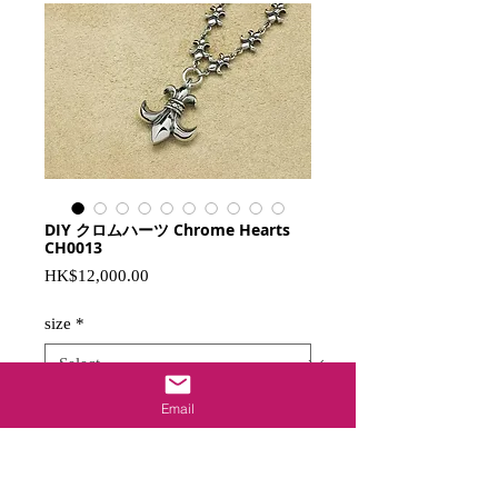
DIY クロムハーツ Chrome Hearts
CH0013
Price
HK$12,000.00
size
*
Email
Add to Cart