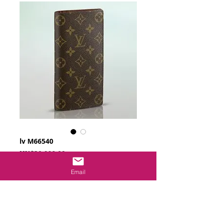
lv M66540
Price
HK$20,000.00
Email
Add to Cart