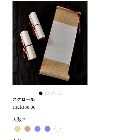
スクロール
가
HK$380.00
격
人数
*