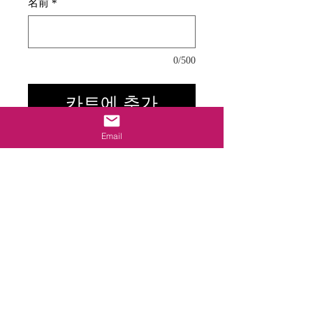
名前
*
0/500
카트에 추가
Email
飾るだけで運気が好転!人気の「風水花文
字」 です。名前や、好きなことばなど、何
でも構いません。
写真サンプルは「久美子」と描かれていま
す。
オーダーメイド
■オーダーメイド品でございます(約1週間で
お届け)
■文字数:1～3文字の花文字を描くことができ
ます
■額サイズ:22*50CM（1人）