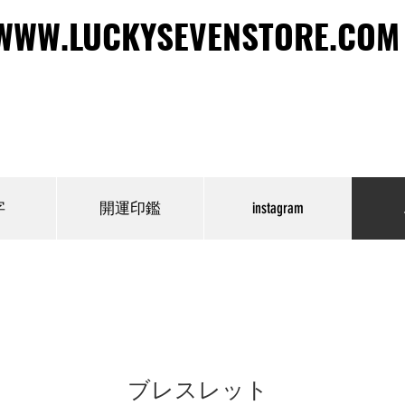
WWW.LUCKYSEVENSTORE.COM
WWW.LUCKYSEVENSTORE.COM
字
開運印鑑
instagram
ブレスレット