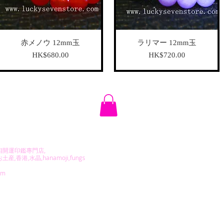
赤メノウ 12mm玉
ラリマー 12mm玉
가격
가격
HK$680.00
HK$720.00
CKY 7. All rights reserved.
相開運印鑑專門店,
,香港,水晶,hanamoji,fungs
om