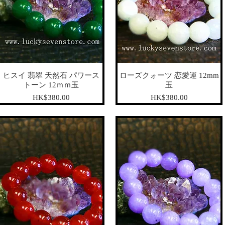
ヒスイ 翡翠 天然石 パワース
ローズクォーツ 恋愛運 12mm
トーン 12ｍｍ玉
玉
가격
가격
HK$380.00
HK$380.00