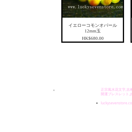
イエローコモンオパール
12mm玉
가격
HK$680.00
© 2013 ―2026 by LU
正宗風水花文字,吉
LUCKY7
開運ブレスレット,お土産
luckysevenstore.c